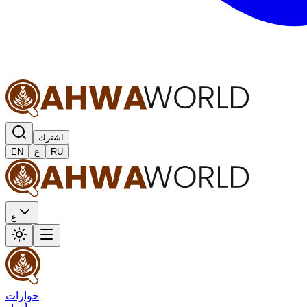
اشترك
RU
ع
EN
ع
حوارات