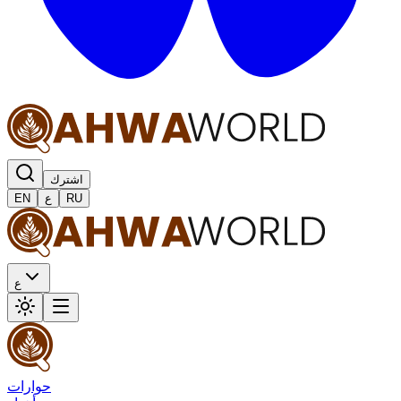
اشترك
RU
ع
EN
ع
حوارات