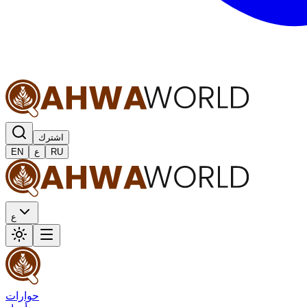
اشترك
RU
ع
EN
ع
حوارات