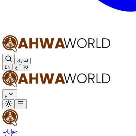
اشترك
RU
ع
EN
ع
حوارات