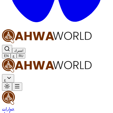
اشترك
RU
ع
EN
ع
حوارات