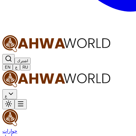
اشترك
RU
ع
EN
ع
حوارات