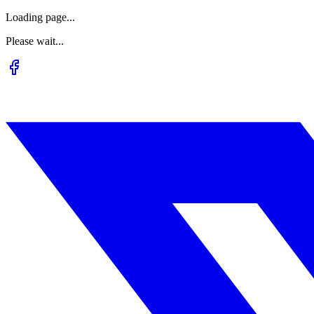
Loading page...
Please wait...