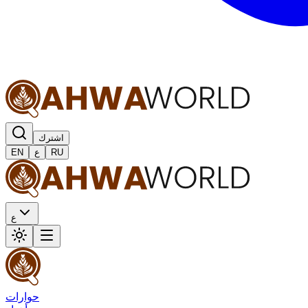
اشترك
RU
ع
EN
ع
حوارات