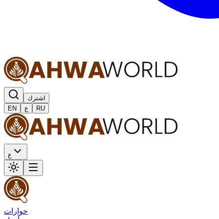
اشترك
RU
ع
EN
ع
حوارات