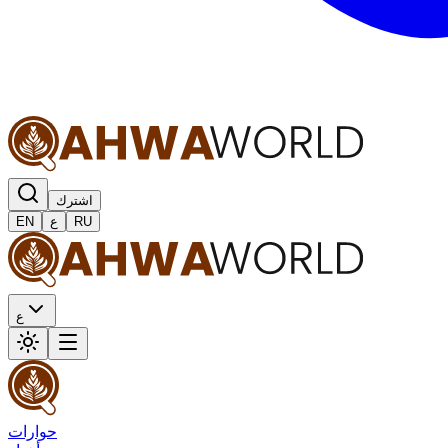
اشترك
RU
ع
EN
ع
حوارات