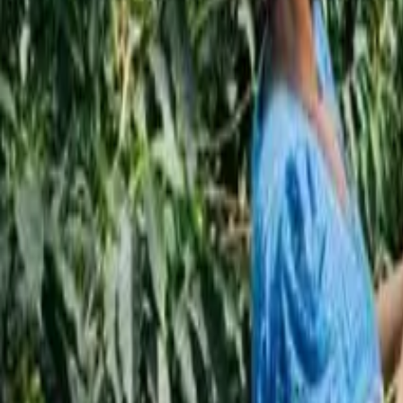
اشترك
RU
ع
EN
ع
حوارات