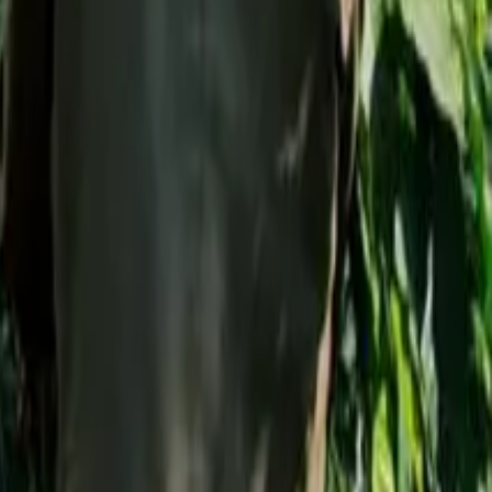
شتغهاي – قهة ورلد