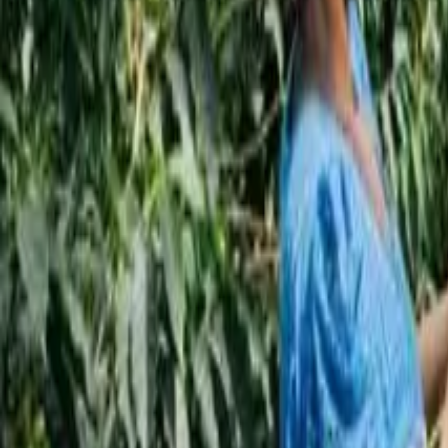
اشترك
RU
ع
EN
ع
حوارات