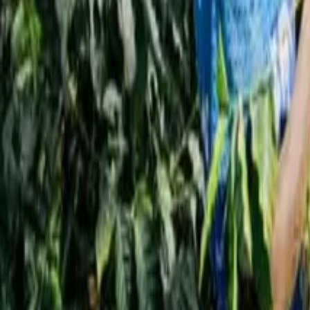
أخبار
تأملات
دراسات
ة
أخبار
شركة مانر كوفي الصينية تعيد إحياء خطط الطرح العام
News
ر كوفي الصينية تعيد إحياء خطط الطرح العام
Qahwa World
18 نوفمبر 2025
2 دقيقة للقراءة
:
مشاركة