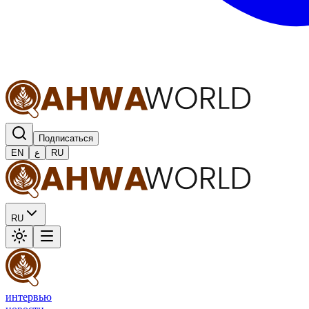
Подписаться
EN
ع
RU
RU
интервью