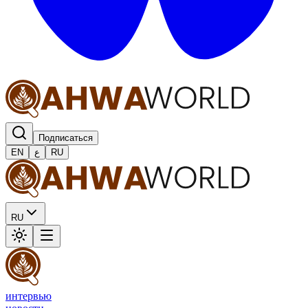
Подписаться
EN
ع
RU
RU
интервью