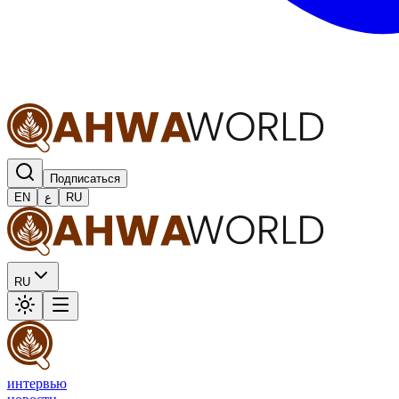
Подписаться
EN
ع
RU
RU
интервью