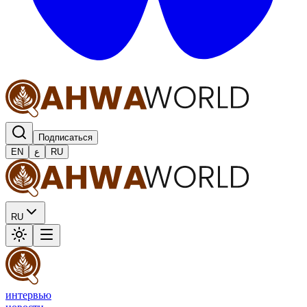
Подписаться
EN
ع
RU
RU
интервью