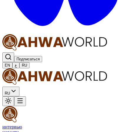
Подписаться
EN
ع
RU
RU
интервью