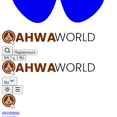
Подписаться
EN
ع
RU
RU
интервью