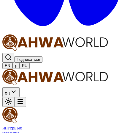
Подписаться
EN
ع
RU
RU
интервью