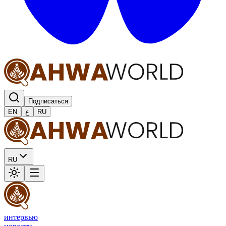
Подписаться
EN
ع
RU
RU
интервью