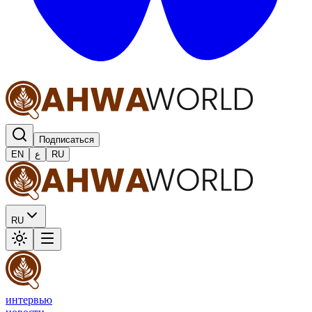
Подписаться
EN
ع
RU
RU
интервью