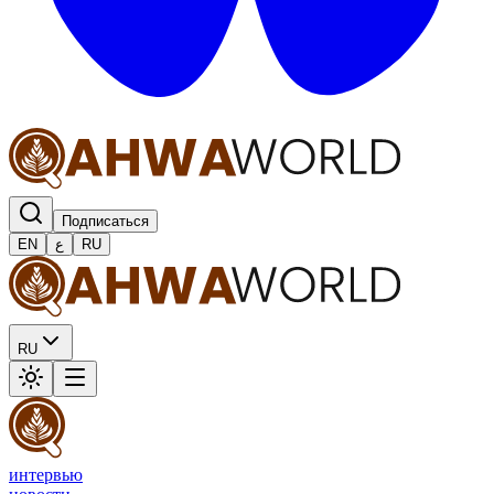
Подписаться
EN
ع
RU
RU
интервью