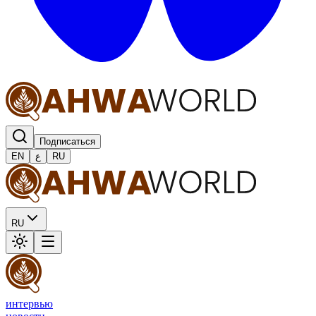
Подписаться
EN
ع
RU
RU
интервью