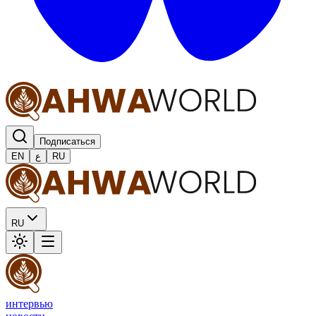
Подписаться
EN
ع
RU
RU
интервью