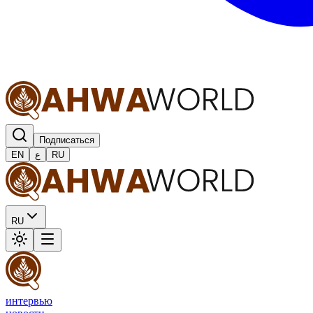
Подписаться
EN
ع
RU
RU
интервью