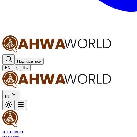
Подписаться
EN
ع
RU
RU
интервью