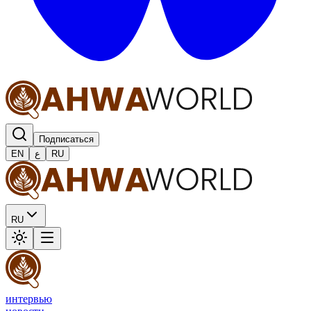
Подписаться
EN
ع
RU
RU
интервью