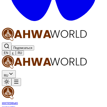
Подписаться
EN
ع
RU
RU
интервью