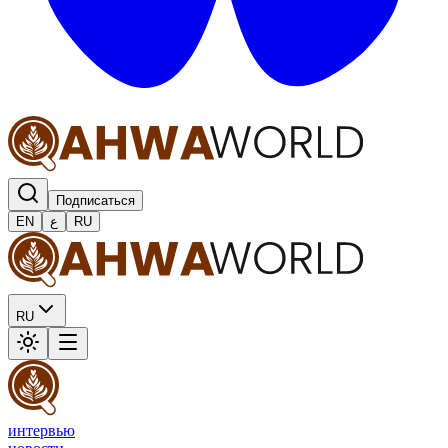
Подписаться
EN
ع
RU
RU
интервью