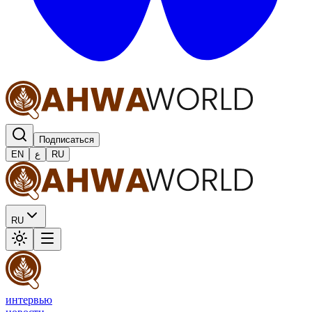
Подписаться
EN
ع
RU
RU
интервью