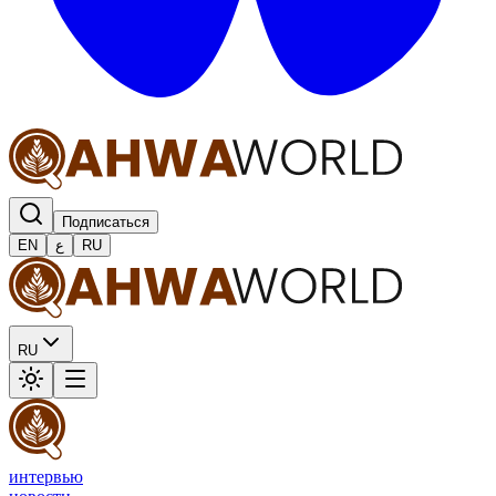
Подписаться
EN
ع
RU
RU
интервью