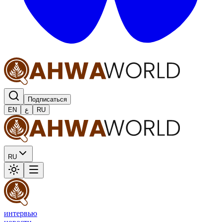
Подписаться
EN
ع
RU
RU
интервью