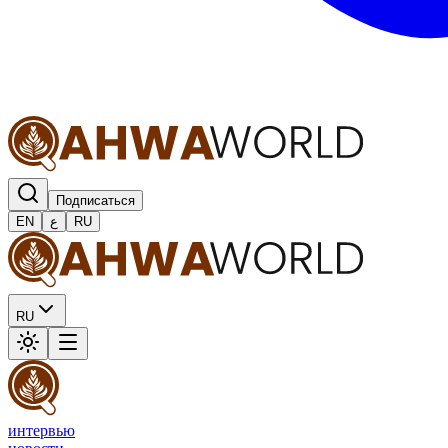
Подписаться
EN
ع
RU
RU
интервью