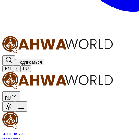
Подписаться
EN
ع
RU
RU
интервью