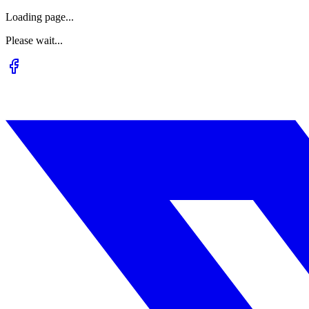
Loading page...
Please wait...