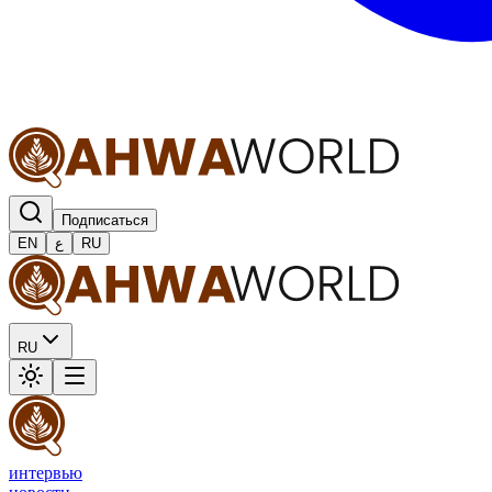
Подписаться
EN
ع
RU
RU
интервью