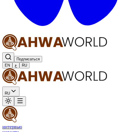
Подписаться
EN
ع
RU
RU
интервью