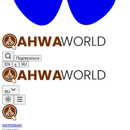
Подписаться
EN
ع
RU
RU
интервью