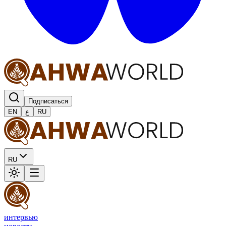
Подписаться
EN
ع
RU
RU
интервью