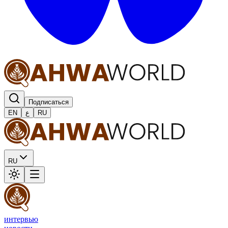
Подписаться
EN
ع
RU
RU
интервью