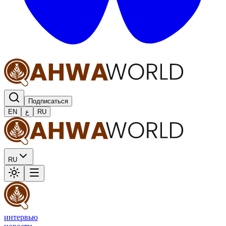
Подписаться
EN
ع
RU
RU
интервью