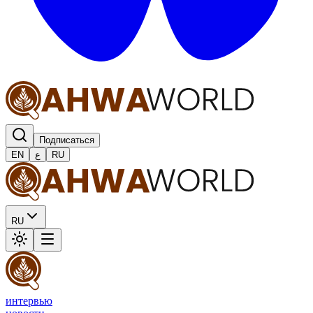
Подписаться
EN
ع
RU
RU
интервью