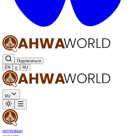
Подписаться
EN
ع
RU
RU
интервью