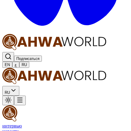
Подписаться
EN
ع
RU
RU
интервью