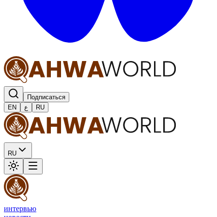
Подписаться
EN
ع
RU
RU
интервью