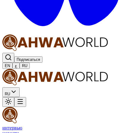
Подписаться
EN
ع
RU
RU
интервью