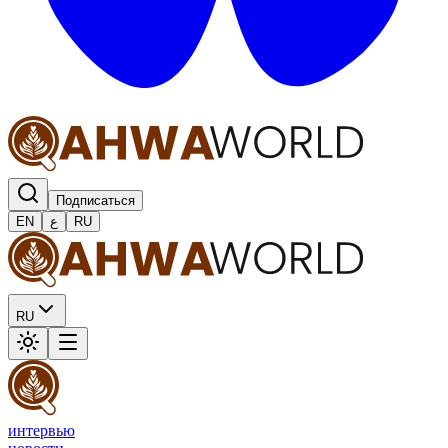
Подписаться
EN
ع
RU
RU
интервью