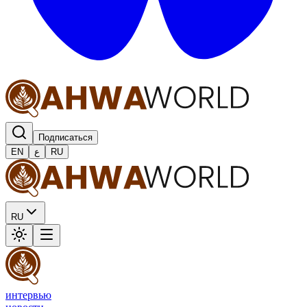
Подписаться
EN
ع
RU
RU
интервью