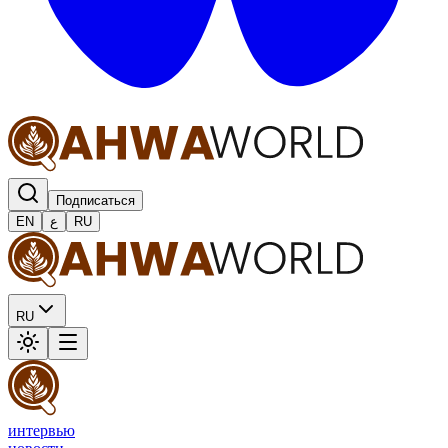
Подписаться
EN
ع
RU
RU
интервью