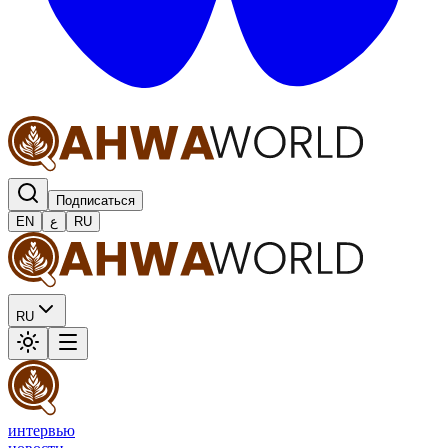
Подписаться
EN
ع
RU
RU
интервью