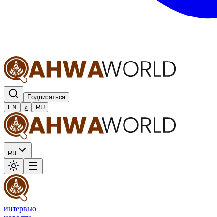
Подписаться
EN
ع
RU
RU
интервью