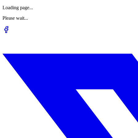
Loading page...
Please wait...