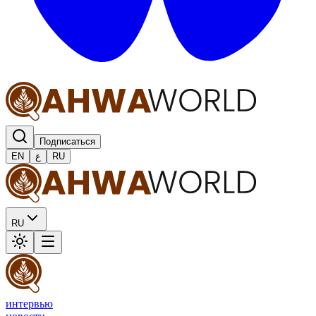
Подписаться
EN
ع
RU
RU
интервью